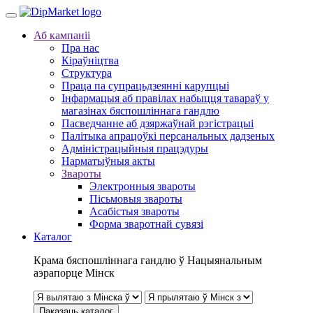
Аб кампаніі
Пра нас
Кіраўніцтва
Структура
Праца па супрацьдзеянні карупцыі
Інфармацыя аб правілах набыцця тавараў у
магазінах бяспошліннага гандлю
Пасведчанне аб дзяржаўнай рэгістрацыі
Палітыка апрацоўкі персанальных дадзеных
Адміністрацыйныя працэдуры
Нарматыўныя акты
Звароты
Электронныя звароты
Пісьмовыя звароты
Асабістыя звароты
Форма зваротнай сувязі
Каталог
Крама бяспошліннага гандлю ў Нацыянальным
аэрапорце Мінск
Паказаць каталог