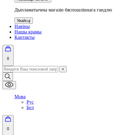
Дыпламатычны магазін бяспошліннага гандлю
Увайсці
Навіны
Нашы крамы
Кантакты
0
×
Мова
Рус
Бел
0