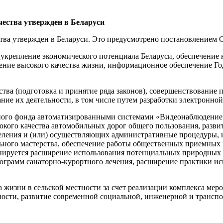
чества утвержден в Беларуси
ва утвержден в Беларуси. Это предусмотрено постановлением С
укрепление экономического потенциала Беларуси, обеспечение 
ние высокого качества жизни, информационное обеспечение Год
ества (подготовка и принятие ряда законов), совершенствование
ие их деятельности, в том числе путем разработки электронной
ного фонда автоматизированными системами «Видеонаблюдение»
кого качества автомобильных дорог общего пользования, разви
ления и (или) осуществляющих административные процедуры, и
льного мастерства, обеспечение работы общественных приемных
ланируется расширение использования потенциальных природных 
ограмм санаторно-курортного лечения, расширение практики и
а жизни в сельской местности за счет реализации комплекса ме
тности, развитие современной социальной, инженерной и транс