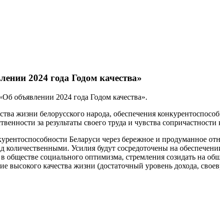
лении 2024 года Годом качества»
«Об объявлении 2024 года Годом качества».
ства жизни белорусского народа, обеспечения конкурентоспосо
енности за результаты своего труда и чувства сопричастности 
нкурентоспособности Беларуси через бережное и продуманное о
ад количественными. Усилия будут сосредоточены на обеспечен
в обществе социального оптимизма, стремления созидать на об
е высокого качества жизни (достаточный уровень дохода, своев