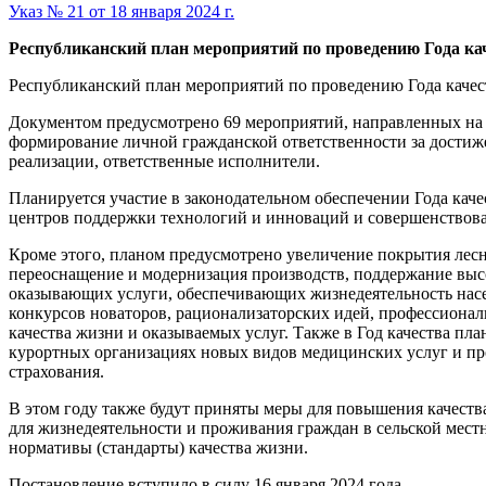
Указ № 21 от 18 января 2024 г.
Республиканский план мероприятий по проведению Года ка
Республиканский план мероприятий по проведению Года качест
Документом предусмотрено 69 мероприятий, направленных на 
формирование личной гражданской ответственности за достиже
реализации, ответственные исполнители.
Планируется участие в законодательном обеспечении Года кач
центров поддержки технологий и инноваций и совершенствован
Кроме этого, планом предусмотрено увеличение покрытия лес
переоснащение и модернизация производств, поддержание высо
оказывающих услуги, обеспечивающих жизнедеятельность насе
конкурсов новаторов, рационализаторских идей, профессиона
качества жизни и оказываемых услуг. Также в Год качества п
курортных организациях новых видов медицинских услуг и пр
страхования.
В этом году также будут приняты меры для повышения качеств
для жизнедеятельности и проживания граждан в сельской мес
нормативы (стандарты) качества жизни.
Постановление вступило в силу 16 января 2024 года.