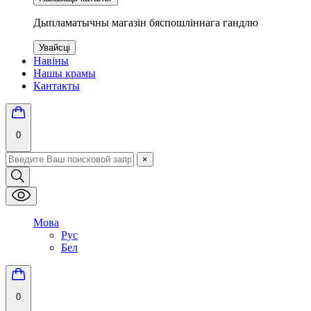
Дыпламатычны магазін бяспошліннага гандлю
Увайсці
Навіны
Нашы крамы
Кантакты
0
×
Мова
Рус
Бел
0