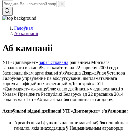
×
Галоўная
Аб кампаніі
Аб кампаніі
УП «Дыпмаркет»
зарэгістравана
рашэннем Мінскага
гарадскога выканаўчага камітэта ад 22 чэрвеня 2000 года.
Заснавальнікам арганізацыі з’яўляецца Дзяржаўная ўстанова
Галоўнае ўпраўленне па абслугоўванні дыпламатычнага
корпуса і афіцыйных дэлегацый «Дыпсэрвіс». УП
«Дыпмаркет» ажыццяўляе сваю дзейнасць у адпаведнасці з
Указам Прэзідэнта Рэспублікі Беларусь ад 22 красавіка 2014
года нумар 175 «Аб магазінах бяспошліннага гандлю».
Асноўнымі відамі дзейнасці УП «Дыпмаркет» з’яўляюцца:
Арганізацыя і функцыянаванне магазінаў бяспошліннага
гандлю, якія знаходзяцца ў Нацыянальным аэрапорце