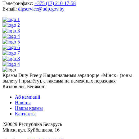
Тэлефон/факс:
+375 (17) 210-17-58
E-mail:
dipservice@udp.gov.by
Крамы Duty Free у Нацыянальным аэрапорце «Мінск» (зоны
вылету і прылёту), а таксама на памежных пераходах
Казловічы, Беняконі
Аб кампаніі
Навіны
Нашы крамы
Кантакты
220029 Рэспубліка Беларусь
Мінск, вул. Куйбышава, 16