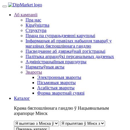
Аб кампаніі
Пра нас
Кіраўніцтва
Структура
Праца па супрацьдзеянні карупцыі
Інфармацыя аб правілах набыцця тавараў у
магазінах бяспошліннага гандлю
Пасведчанне аб дзяржаўнай рэгістрацыі
Палітыка апрацоўкі персанальных дадзеных
Адміністрацыйныя працэдуры
Нарматыўныя акты
Звароты
Электронныя звароты
Пісьмовыя звароты
Асабістыя звароты
Форма зваротнай сувязі
Каталог
Крама бяспошліннага гандлю ў Нацыянальным
аэрапорце Мінск
Паказаць каталог