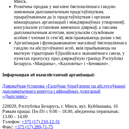
Мінск.
Рознічны продаж у магазіне бяспошліннага гандлю
замежным дыпламатычным прадстаўніцтвам,
прыраўнаваным да іх прадстаўніцтвам і органам
міжнародных арганізацый і міждзяржаўных утварэнняў,
консульскім установам замежных дзяржаў, а таксама
дыпламатычным агентам, консульскім службовым
асобам і членам іх сем’яў, якія пражываюць разам з імі.
Арганізацыя і функцыянаванне магазінаў бяспошліннага
гандлю па абслугоўванні асоб, якія прыбываюць на
мытную тэрыторыю Еўразійскага эканамічнага саюза, у
пунктах пропуску праз дзяржаўную граніцу Рэспублікі
Беларусь «Макраны», «Казловічы» і «Беняконі».
Інфармацыя аб вышэйстаячай арганізацыі:
Дзяржаўная ўстанова «Галоўнае ўпраўленне па абслугоўванні
дыпламатычнага корпуса і афіцыйных дэлегацый
«Дыпсэрвіс»
220029, Рэспубліка Беларусь, г. Мінск, вул. Куйбышава, 16
Рэжым працы:
Пн-Пт с 9.00 – 18.00, абедзенны перапынак:
13.00 – 14.00
Тэлефон:
+375 (17) 210-12-31
Факс:
+375 (17) 289-71-75