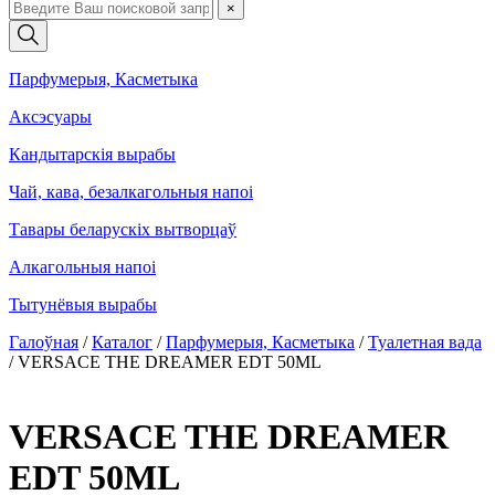
×
Парфумерыя, Касметыка
Аксэсуары
Кандытарскія вырабы
Чай, кава, безалкагольныя напоі
Тавары беларускіх вытворцаў
Алкагольныя напоі
Тытунёвыя вырабы
Галоўная
/
Каталог
/
Парфумерыя, Касметыка
/
Туалетная вада
/
VERSACE THE DREAMER EDT 50ML
VERSACE THE DREAMER
EDT 50ML