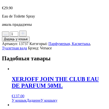
€
29.90
Eau de Toilette Spray
амаль прададзены
Дадаць у кошык
Артыкул:
13737
Катэгорыі:
Парфумерыя, Касметыка
,
Туалетная вада
Брэнд:
Versace
Падобныя тавары
XERJOFF JOIN THE CLUB EAU
DE PARFUM 50ML
€
137.00
У кошык
Даданне
У кошыку