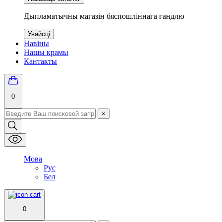
Дыпламатычны магазін бяспошліннага гандлю
Увайсці
Навіны
Нашы крамы
Кантакты
0
×
Мова
Рус
Бел
0