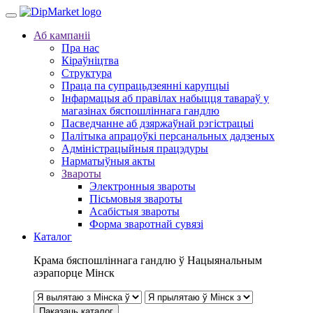
Аб кампаніі
Пра нас
Кіраўніцтва
Структура
Праца па супрацьдзеянні карупцыі
Інфармацыя аб правілах набыцця тавараў у
магазінах бяспошліннага гандлю
Пасведчанне аб дзяржаўнай рэгістрацыі
Палітыка апрацоўкі персанальных дадзеных
Адміністрацыйныя працэдуры
Нарматыўныя акты
Звароты
Электронныя звароты
Пісьмовыя звароты
Асабістыя звароты
Форма зваротнай сувязі
Каталог
Крама бяспошліннага гандлю ў Нацыянальным
аэрапорце Мінск
Паказаць каталог