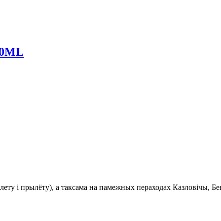
00ML
ту і прылёту), а таксама на памежных пераходах Казловічы, Бе