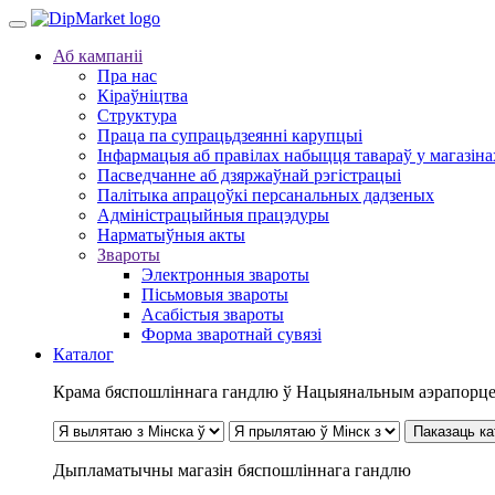
Аб кампаніі
Пра нас
Кіраўніцтва
Структура
Праца па супрацьдзеянні карупцыі
Інфармацыя аб правілах набыцця тавараў у магазін
Пасведчанне аб дзяржаўнай рэгістрацыі
Палітыка апрацоўкі персанальных дадзеных
Адміністрацыйныя працэдуры
Нарматыўныя акты
Звароты
Электронныя звароты
Пісьмовыя звароты
Асабістыя звароты
Форма зваротнай сувязі
Каталог
Крама бяспошліннага гандлю ў Нацыянальным аэрапорце
Паказаць ка
Дыпламатычны магазін бяспошліннага гандлю