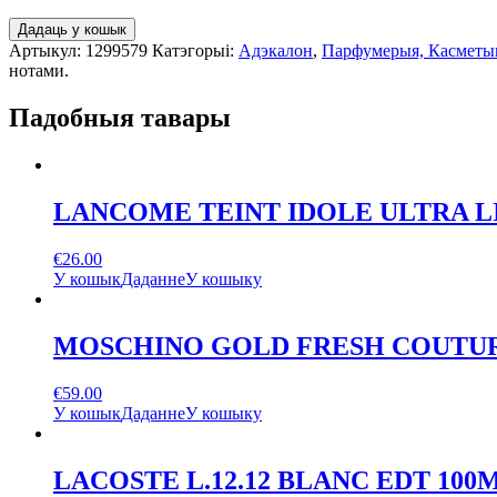
Дадаць у кошык
Артыкул:
1299579
Катэгорыі:
Адэкалон
,
Парфумерыя, Касметы
нотами.
Падобныя тавары
LANCOME TEINT IDOLE ULTRA L
€
26.00
У кошык
Даданне
У кошыку
MOSCHINO GOLD FRESH COUTUR
€
59.00
У кошык
Даданне
У кошыку
LACOSTE L.12.12 BLANC EDT 100