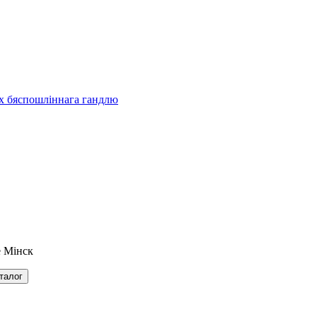
ах бяспошліннага гандлю
 Мінск
талог