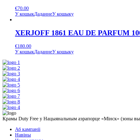
€
70.00
У кошык
Даданне
У кошыку
XERJOFF 1861 EAU DE PARFUM 1
€
180.00
У кошык
Даданне
У кошыку
Крамы Duty Free у Нацыянальным аэрапорце «Мінск» (зоны выле
Аб кампаніі
Навіны