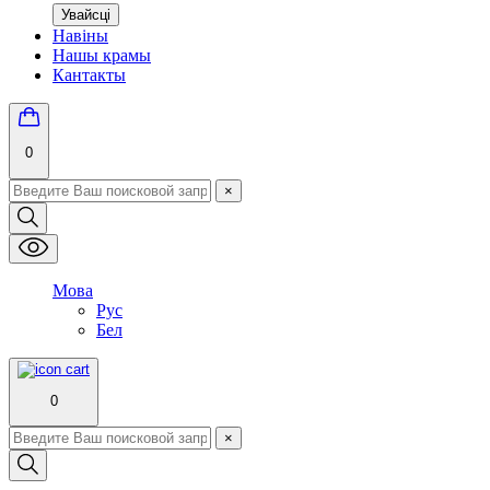
Увайсці
Навіны
Нашы крамы
Кантакты
0
×
Мова
Рус
Бел
0
×