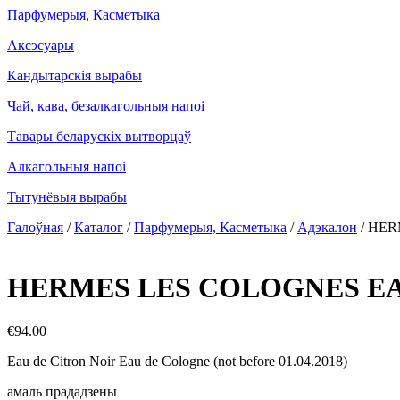
Парфумерыя, Касметыка
Аксэсуары
Кандытарскія вырабы
Чай, кава, безалкагольныя напоі
Тавары беларускіх вытворцаў
Алкагольныя напоі
Тытунёвыя вырабы
Галоўная
/
Каталог
/
Парфумерыя, Касметыка
/
Адэкалон
/
HER
HERMES LES COLOGNES EA
€
94.00
Eau de Citron Noir Eau de Cologne (not before 01.04.2018)
амаль прададзены