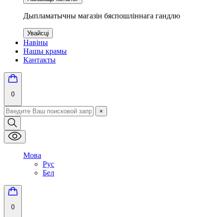
Дыпламатычны магазін бяспошліннага гандлю
Увайсці
Навіны
Нашы крамы
Кантакты
0
×
Мова
Рус
Бел
0