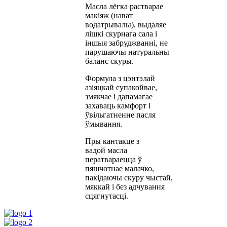
Масла лёгка растварае
макіяж (нават
водатрывалы), выдаляе
лішкі скурнага сала і
іншыя забруджванні, не
парушаючы натуральны
баланс скуры.
Формула з цэнтэлай
азіяцкай супакойвае,
змякчае і дапамагае
захаваць камфорт і
ўвільгатненне пасля
ўмывання.
Пры кантакце з
вадой масла
ператвараецца ў
пяшчотнае малачко,
пакідаючы скуру чыстай,
мяккай і без адчування
сцягнутасці.