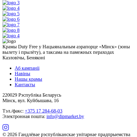
Крамы Duty Free у Нацыянальным аэрапорце «Мінск» (зоны
вылету і прылёту), а таксама на памежных пераходах
Казловічы, Беняконі
Аб кампаніі
Навіны
Нашы крамы
Кантакты
220029 Рэспубліка Беларусь
Мінск, вул. Куйбышава, 16
Тэл./факс:
+375 17 284-68-03
Электронная пошта:
info@dipmarket.by
© 2026 Гандлёвае рэспубліканскае унітарнае прадпрыемства