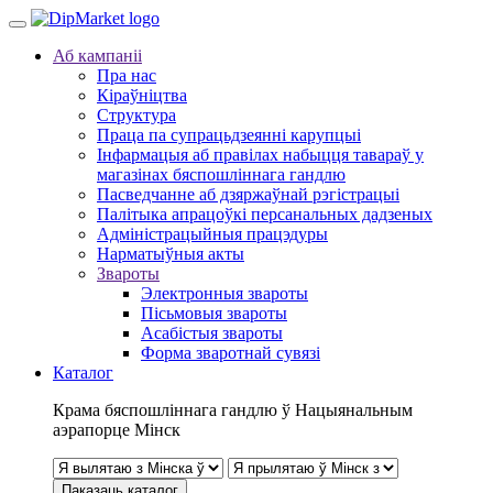
Аб кампаніі
Пра нас
Кіраўніцтва
Структура
Праца па супрацьдзеянні карупцыі
Інфармацыя аб правілах набыцця тавараў у
магазінах бяспошліннага гандлю
Пасведчанне аб дзяржаўнай рэгістрацыі
Палітыка апрацоўкі персанальных дадзеных
Адміністрацыйныя працэдуры
Нарматыўныя акты
Звароты
Электронныя звароты
Пісьмовыя звароты
Асабістыя звароты
Форма зваротнай сувязі
Каталог
Крама бяспошліннага гандлю ў Нацыянальным
аэрапорце Мінск
Паказаць каталог