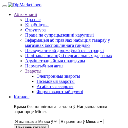
Аб кампаніі
Пра нас
Кіраўніцтва
Структура
Праца па супрацьдзеянні карупцыі
Інфармацыя аб правілах набыцця тавараў у
магазінах бяспошліннага гандлю
Пасведчанне аб дзяржаўнай рэгістрацыі
Палітыка апрацоўкі персанальных дадзеных
Адміністрацыйныя працэдуры
Нарматыўныя акты
Звароты
Электронныя звароты
Пісьмовыя звароты
Асабістыя звароты
Форма зваротнай сувязі
Каталог
Крама бяспошліннага гандлю ў Нацыянальным
аэрапорце Мінск
Паказаць каталог