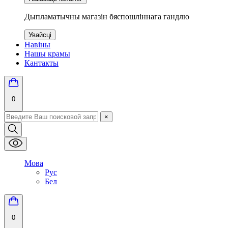
Дыпламатычны магазін бяспошліннага гандлю
Увайсці
Навіны
Нашы крамы
Кантакты
0
×
Мова
Рус
Бел
0