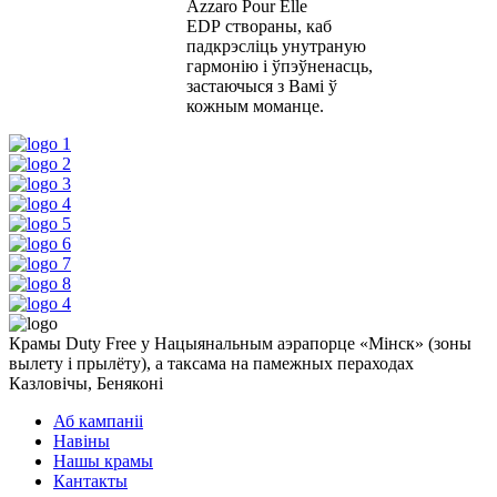
Azzaro Pour Elle
EDP створаны, каб
падкрэсліць унутраную
гармонію і ўпэўненасць,
застаючыся з Вамі ў
кожным моманце.
Крамы Duty Free у Нацыянальным аэрапорце «Мінск» (зоны
вылету і прылёту), а таксама на памежных пераходах
Казловічы, Беняконі
Аб кампаніі
Навіны
Нашы крамы
Кантакты