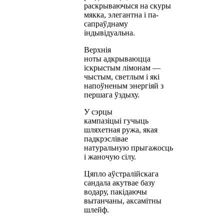
раскрываючыся на скуры
мякка, элегантна і па-
сапраўднаму
індывідуальна.
Верхнія
ноты адкрываюцца
іскрыстым лімонам —
чыстым, светлым і які
напоўненым энергіяй з
першага ўздыху.
У сэрцы
кампазіцыі гучыць
шляхетная ружа, якая
падкрэслівае
натуральную прыгажосць
і жаночую сілу.
Цяпло аўстралійскага
сандала акутвае базу
водару, пакідаючы
вытанчаны, аксамітны
шлейф.