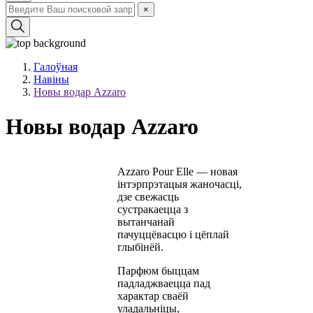
×
Галоўная
Навіны
Новы водар Azzaro
Новы водар Azzaro
Azzaro Pour Elle — новая
інтэрпрэтацыя жаночасці,
дзе свежасць
сустракаецца з
вытанчанай
пачуццёвасцю і цёплай
глыбінёй.
Парфюм быццам
падладжваецца пад
характар сваёй
уладальніцы,