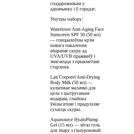
спадарожнікам у
адпачынку і ў горадзе.
Унутры набору:
Waterlover Anti-Aging Face
Sunscreen SPF 50 (50 мл)
— сонцаахоўны крэм
новага пакалення
абараняе скуру ад
UVA/UVB прамянёў і
змагаецца з прыкметамі
старэння.
Lait Corporel Anti-Drying
Body Milk (50 мл) —
культовае малачко для
цела з цытрусавым
водарам, глыбока
ўвільгатняе і прадухіляе
сухасць скуры.
Aquasource HyaluPlump
Gel (15 мл) — лёгкі гель
для твару з гіалуронавай