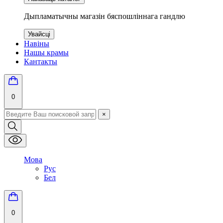
Дыпламатычны магазін бяспошліннага гандлю
Увайсці
Навіны
Нашы крамы
Кантакты
0
×
Мова
Рус
Бел
0