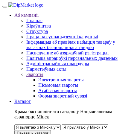
Аб кампаніі
Пра нас
Кіраўніцтва
Структура
Праца па супрацьдзеянні карупцыі
Інфармацыя аб правілах набыцця тавараў у
магазінах бяспошліннага гандлю
Пасведчанне аб дзяржаўнай рэгістрацыі
Палітыка апрацоўкі персанальных дадзеных
Адміністрацыйныя працэдуры
Нарматыўныя акты
Звароты
Электронныя звароты
Пісьмовыя звароты
Асабістыя звароты
Форма зваротнай сувязі
Каталог
Крама бяспошліннага гандлю ў Нацыянальным
аэрапорце Мінск
Паказаць каталог