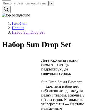
×
Галоўная
Навіны
Набор Sun Drop Set
Набор Sun Drop Set
Лета ўжо не за гарамі —
самы час пачаць
падрыхтоўку да
сонечнага сезона.
Sun Drop Set ад Biotherm
— ідэальны набор для
паўнацэннага догляду за
целам і тварам, асабліва ў
цёплы сезон. Кампактны і
ўніверсальны — ён стане
незаменным