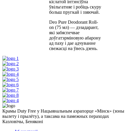
кіслатой інтэнсіўна
ўвільгатняе і робіць скуру
больш пругкай і ззяючай.
Deo Pure Deodorant Roll-
on (75 мл) — дэзадарант,
які забяспечвае
доўгатэрміновую абарону
ад паху і дае адчуванне
свежасці на ўвесь дзень.
Крамы Duty Free у Нацыянальным аэрапорце «Мінск» (зоны
вылету і прылёту), а таксама на памежных пераходах
Казловічы, Беняконі