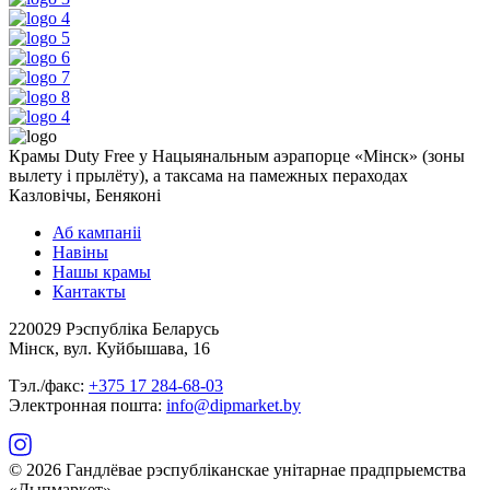
Крамы Duty Free у Нацыянальным аэрапорце «Мінск» (зоны
вылету і прылёту), а таксама на памежных пераходах
Казловічы, Беняконі
Аб кампаніі
Навіны
Нашы крамы
Кантакты
220029 Рэспубліка Беларусь
Мінск, вул. Куйбышава, 16
Тэл./факс:
+375 17 284-68-03
Электронная пошта:
info@dipmarket.by
© 2026 Гандлёвае рэспубліканскае унітарнае прадпрыемства
«Дыпмаркет»