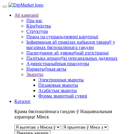
Аб кампаніі
Пра нас
Кіраўніцтва
Структура
Праца па супрацьдзеянні карупцыі
Інфармацыя аб правілах набыцця тавараў у
магазінах бяспошліннага гандлю
Пасведчанне аб дзяржаўнай рэгістрацыі
Палітыка апрацоўкі персанальных дадзеных
Адміністрацыйныя працэдуры
Нарматыўныя акты
Звароты
Электронныя звароты
Пісьмовыя звароты
Асабістыя звароты
Форма зваротнай сувязі
Каталог
Крама бяспошліннага гандлю ў Нацыянальным
аэрапорце Мінск
Паказаць каталог