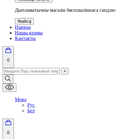
Дыпламатычны магазін бяспошліннага гандлю
Увайсці
Навіны
Нашы крамы
Кантакты
0
×
Мова
Рус
Бел
0