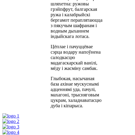
шляхетна: ружовы
грэйпфрут, балгарская
ружа і калабрыйскі
бергамот пераплятаюцца
з пякучым шафранам і
водным дыханнем
індыйскага лотаса.
Цёплае і пачуццёвае
сэрца водару напоўнена
салодкасцю
мадагаскарскай ванілі,
мёду і жасміну самбак.
Глыбокая, насычаная
база ахінае мускуснымі
адценнямі уда, пачулі,
махагоні, трысняговым
цукрам, халаднаватасцю
дуба і кіпарыса.