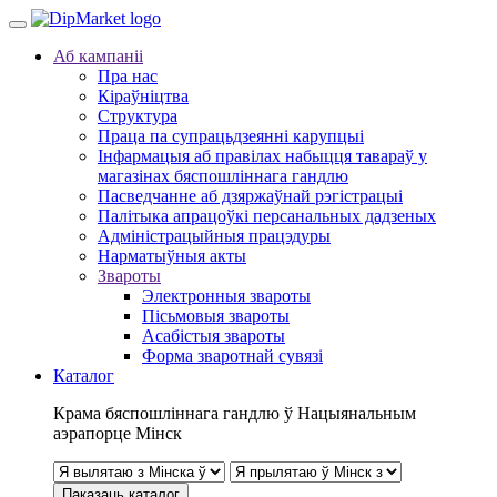
Аб кампаніі
Пра нас
Кіраўніцтва
Структура
Праца па супрацьдзеянні карупцыі
Інфармацыя аб правілах набыцця тавараў у
магазінах бяспошліннага гандлю
Пасведчанне аб дзяржаўнай рэгістрацыі
Палітыка апрацоўкі персанальных дадзеных
Адміністрацыйныя працэдуры
Нарматыўныя акты
Звароты
Электронныя звароты
Пісьмовыя звароты
Асабістыя звароты
Форма зваротнай сувязі
Каталог
Крама бяспошліннага гандлю ў Нацыянальным
аэрапорце Мінск
Паказаць каталог