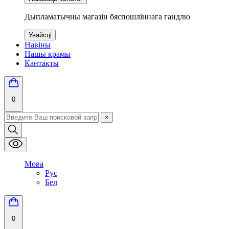
Дыпламатычны магазін бяспошліннага гандлю
Увайсці
Навіны
Нашы крамы
Кантакты
0
×
Мова
Рус
Бел
0