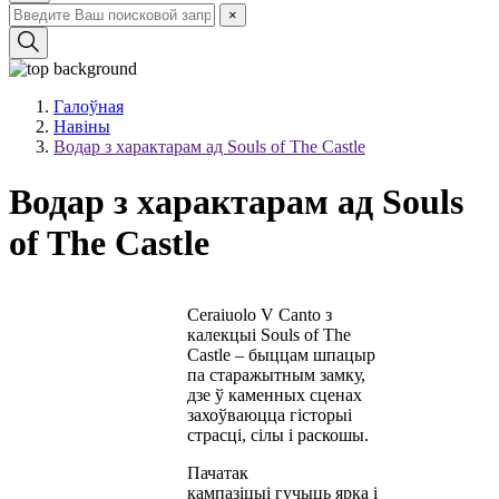
×
Галоўная
Навіны
Водар з характарам ад Souls of The Castle
Водар з характарам ад Souls
of The Castle
Ceraiuolo V Canto з
калекцыі Souls of The
Castle – быццам шпацыр
па старажытным замку,
дзе ў каменных сценах
захоўваюцца гісторыі
страсці, сілы і раскошы.
Пачатак
кампазіцыі гучыць ярка і