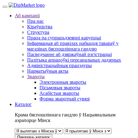
Аб кампаніі
Пра нас
Кіраўніцтва
Структура
Праца па супрацьдзеянні карупцыі
Інфармацыя аб правілах набыцця тавараў у
магазінах бяспошліннага гандлю
Пасведчанне аб дзяржаўнай рэгістрацыі
Палітыка апрацоўкі персанальных дадзеных
Адміністрацыйныя працэдуры
Нарматыўныя акты
Звароты
Электронныя звароты
Пісьмовыя звароты
Асабістыя звароты
Форма зваротнай сувязі
Каталог
Крама бяспошліннага гандлю ў Нацыянальным
аэрапорце Мінск
Паказаць каталог