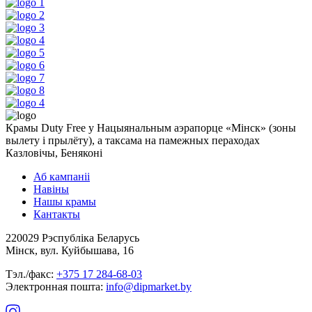
Крамы Duty Free у Нацыянальным аэрапорце «Мінск» (зоны
вылету і прылёту), а таксама на памежных пераходах
Казловічы, Беняконі
Аб кампаніі
Навіны
Нашы крамы
Кантакты
220029 Рэспубліка Беларусь
Мінск, вул. Куйбышава, 16
Тэл./факс:
+375 17 284-68-03
Электронная пошта:
info@dipmarket.by