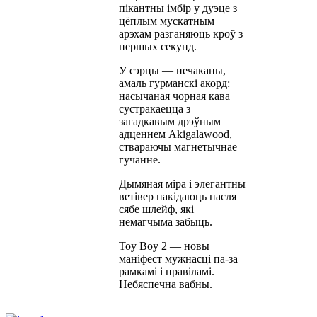
пікантны імбір у дуэце з
цёплым мускатным
арэхам разганяюць кроў з
першых секунд.
У сэрцы — нечаканы,
амаль гурманскі акорд:
насычаная чорная кава
сустракаецца з
загадкавым дрэўным
адценнем Akigalawood,
ствараючы магнетычнае
гучанне.
Дымяная міра і элегантны
ветівер пакідаюць пасля
сябе шлейф, які
немагчыма забыць.
Toy Boy 2 — новы
маніфест мужнасці па-за
рамкамі і правіламі.
Небяспечна вабны.