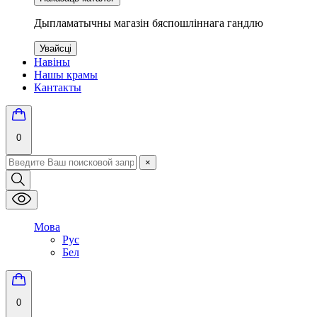
Дыпламатычны магазін бяспошліннага гандлю
Увайсці
Навіны
Нашы крамы
Кантакты
0
×
Мова
Рус
Бел
0