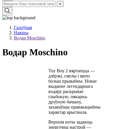
×
Галоўная
Навіны
Водар Moschino
Водар Moschino
Toy Boy 2 вяртаецца —
дзёрзкі, смелы і яшчэ
больш прывабны. Новае
выданне легендарнага
водару раскрывае
глыбокую, пякарна-
дрэўную бачыну,
захаваўшы правакацыйны
характар арыгінала.
Верхнія ноты задаюць
энергічны настрой —