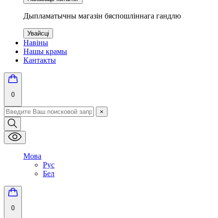
Дыпламатычны магазін бяспошліннага гандлю
Увайсці
Навіны
Нашы крамы
Кантакты
0
×
Мова
Рус
Бел
0