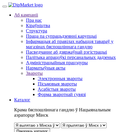
Аб кампаніі
Пра нас
Кіраўніцтва
Структура
Праца па супрацьдзеянні карупцыі
Інфармацыя аб правілах набыцця тавараў у
магазінах бяспошліннага гандлю
Пасведчанне аб дзяржаўнай рэгістрацыі
Палітыка апрацоўкі персанальных дадзеных
Адміністрацыйныя працэдуры
Нарматыўныя акты
Звароты
Электронныя звароты
Пісьмовыя звароты
Асабістыя звароты
Форма зваротнай сувязі
Каталог
Крама бяспошліннага гандлю ў Нацыянальным
аэрапорце Мінск
Паказаць каталог