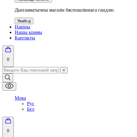
Дыпламатычны магазін бяспошліннага гандлю
Увайсці
Навіны
Нашы крамы
Кантакты
0
×
Мова
Рус
Бел
0