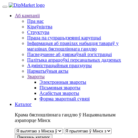
Аб кампаніі
Пра нас
Кіраўніцтва
Структура
Праца па супрацьдзеянні карупцыі
Інфармацыя аб правілах набыцця тавараў у
магазінах бяспошліннага гандлю
Пасведчанне аб дзяржаўнай рэгістрацыі
Палітыка апрацоўкі персанальных дадзеных
Адміністрацыйныя працэдуры
Нарматыўныя акты
Звароты
Электронныя звароты
Пісьмовыя звароты
Асабістыя звароты
Форма зваротнай сувязі
Каталог
Крама бяспошліннага гандлю ў Нацыянальным
аэрапорце Мінск
Паказаць каталог