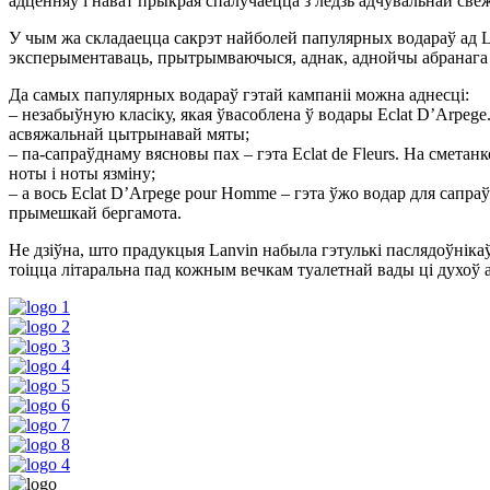
адценняў і нават прыкрая спалучаецца з ледзь адчувальнай све
У чым жа складаецца сакрэт найболей папулярных водараў ад L
эксперыментаваць, прытрымваючыся, аднак, аднойчы абранага 
Да самых папулярных водараў гэтай кампаніі можна аднесці:
– незабыўную класіку, якая ўвасоблена ў водары Eclat D’Arpeg
асвяжальнай цытрынавай мяты;
– па-сапраўднаму вясновы пах – гэта Eclat de Fleurs. На смет
ноты і ноты язміну;
– а вось Eclat D’Arpege pour Homme – гэта ўжо водар для сап
прымешкай бергамота.
Не дзіўна, што прадукцыя Lanvin набыла гэтулькі паслядоўнікаў
тоіцца літаральна пад кожным вечкам туалетнай вады ці духоў ад