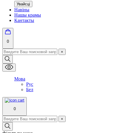
Увайсці
Навіны
Нашы крамы
Кантакты
0
×
Мова
Рус
Бел
0
×