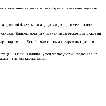
ых кампанентаў для складання букета і ў імкненні адважна
 У завяршэнні букета можна адчуць ледзь прыкметныя ноткі
у і сандала. Дапамагаюць ім у поўнай меры раскрыцца ружовыя
. Характарызуецца ўстойлівым свежым водарам цытрусавых з
аць ні з чым. Нявінны і ў той жа час дзёрзкі, водар Lanvin
сць – візітная картка Lanvin.