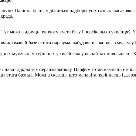
жасцю.
anvin? Павінна быць, у дбайным падборы ўсіх самых высакаякасн
крэда.
e. Тут можна адчуць пяшчоту куста бэзу і персікавых суквеццяў.
анкова-крэмавай базе гэтага парфума выбудаваны акорды з мускус
раўдных мужчын, упэўненых у сваёй сэксуальнай захапляльнасці
 і нават адкрытых пераймальнікаў. Парфум гэтай кампаніі не зблыт
 гэтага брэнда. Можна сказаць, што менавіта нявіннасць і дзёрзка