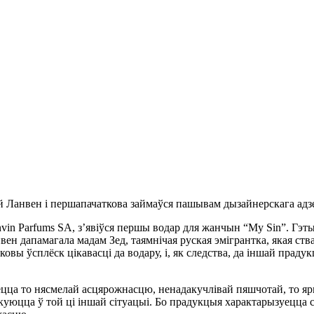
 Ланвен і першапачаткова займаўся пашывам дызайнерскага адз
vin Parfums SA, з’явіўся першы водар для жанчын “My Sin”. Гэты
вен дапамагала мадам Зед, таямнічая руская эмігрантка, якая ст
тковы ўсплёск цікавасці да водару, і, як следства, да іншай пра
ецца то нясмелай асцярожнасцю, ненадакучлівай пяшчотай, то яр
акуюцца ў той ці іншай сітуацыі. Бо прадукцыя характарызуецца