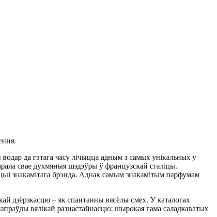
ення.
 водар да гэтага часу лічыцца адным з самых унікальных у
варала свае духмяныя шэдэўры ў французскай сталіцы.
дукцыі знакамітага брэнда. Аднак самым знакамітым парфумам
кай дзёрзкасцю – як спантанны вясёлы смех. У каталогах
 сапраўды вялікай разнастайнасцю: шырокая гама саладкаватых