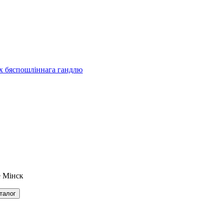
ах бяспошліннага гандлю
 Мінск
талог