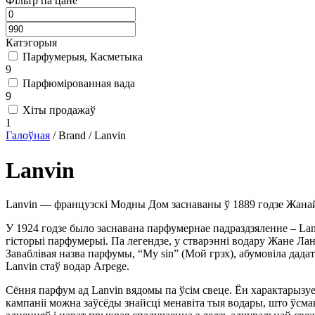
Фільтр па цане
Катэгорыя
Парфумерыя, Касметыка
9
Парфюмірованная вада
9
Хіты продажаў
1
Галоўная
/
Brand
/
Lanvin
Lanvin
Lanvin ― французскі Модны Дом заснаваны ў 1889 годзе Жанай
У 1924 годзе было заснавана парфумернае падраздзяленне – Lan
гісторыі парфумерыі. Па легендзе, у стварэнні водару Жане Лан
Заваблівая назва парфумы, “My sin” (Мой грэх), абумовіла дада
Lanvin стаў водар Arpege.
Сёння парфум ад Lanvin вядомы па ўсім свеце. Ён характарызу
кампаніі можна заўсёды знайсці менавіта тыя водары, што ўсм