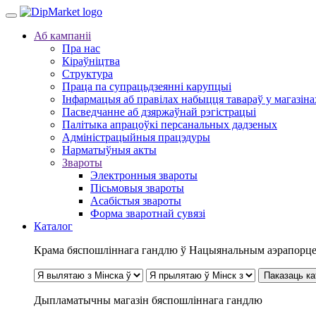
Аб кампаніі
Пра нас
Кіраўніцтва
Структура
Праца па супрацьдзеянні карупцыі
Інфармацыя аб правілах набыцця тавараў у магазін
Пасведчанне аб дзяржаўнай рэгістрацыі
Палітыка апрацоўкі персанальных дадзеных
Адміністрацыйныя працэдуры
Нарматыўныя акты
Звароты
Электронныя звароты
Пісьмовыя звароты
Асабістыя звароты
Форма зваротнай сувязі
Каталог
Крама бяспошліннага гандлю ў Нацыянальным аэрапорце
Паказаць ка
Дыпламатычны магазін бяспошліннага гандлю