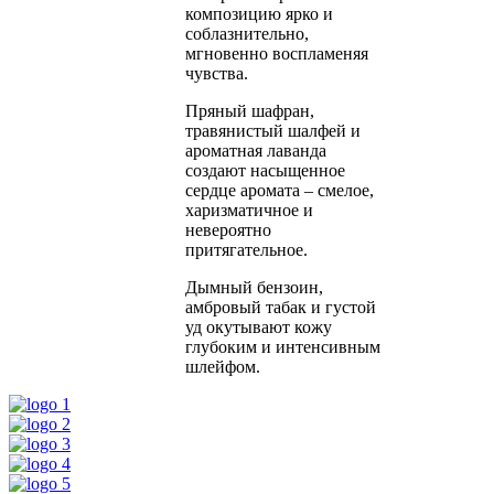
композицию ярко и
соблазнительно,
мгновенно воспламеняя
чувства.
Пряный шафран,
травянистый шалфей и
ароматная лаванда
создают насыщенное
сердце аромата – смелое,
харизматичное и
невероятно
притягательное.
Дымный бензоин,
амбровый табак и густой
уд окутывают кожу
глубоким и интенсивным
шлейфом.