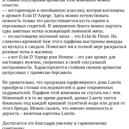
отнести:
— нестареющую и неизбывную классику, которая воплощена
в аромате Eclat D’Arpege. Здесь можно почувствовать
нежность только что распустившегося куста сирени и
персиковых соцветий. В завершении букета можно ощутить
едва заметные нотки освежающей лимонной мяты;
— по-настоящему весенний запах – это Eclat de Fleurs. На
сливочно-кремовой базе этого парфюма выстроены аккорды
из мускуса и сандала. Помогают им в полной мере раскрыться
розовые ноты и жасмина;
— а вот Eclat D’Arpege pour Homme – это уже аромат для
настоящих мужчин, уверенных в своей сексуальной
неотразимости. Характеризуется стойким свежим ароматом
цитрусовых с примесью бергамота.
Не удивительно, что продукция парфюмерного дома Lanvin
приобрела столько последователей и даже откровенных
подражателей. Парфюм этой компании не спутать ни с чем.
Невинный и в то же время дерзкий, аромат Lanvin таится
буквально под каждой крышкой туалетной воды или духов от
этого бренда. Можно сказать, что именно невинность и
дерзость – визитная карточка Lanvin.
Достигается это благодаря умелому и гармоничному
сочетанию: