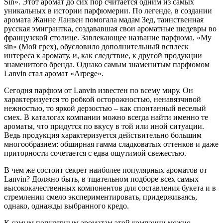
Sin». Этот аромат до сих пор считается одним из самых
уникальных в истории парфюмерии. По легенде, в создании
аромата Жанне Ланвен помогала мадам Зед, таинственная
русская эмигрантка, создававшая свои ароматные шедевры во
французской столице. Завлекающее название парфюма, «My
sin» (Мой грех), обусловило дополнительный всплеск
интереса к аромату, и, как следствие, к другой продукции
знаменитого бренда. Однако самым знаменитым парфюмом
Lanvin стал аромат «Arpege».
Сегодня парфюм от Lanvin известен по всему миру. Он
характеризуется то робкой осторожностью, ненавязчивой
нежностью, то яркой дерзостью – как спонтанный веселый
смех. В каталогах компании можно всегда найти именно те
ароматы, что придутся по вкусу в той или иной ситуации.
Ведь продукция характеризуется действительно большим
многообразием: обширная гамма сладковатых оттенков и даже
приторности сочетается с едва ощутимой свежестью.
В чем же состоит секрет наиболее популярных ароматов от
Lanvin? Должно быть, в тщательном подборе всех самых
высококачественных компонентов для составления букета и в
стремлении смело экспериментировать, придерживаясь,
однако, однажды выбранного кредо.
К самым популярным ароматам этой компании можно