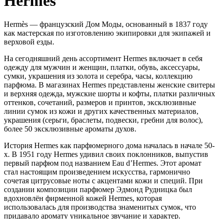
Hermes
Hermès — французский Дом Моды, основанный в 1837 году
как мастерская по изготовлению экипировки для экипажей и
верховой езды.
На сегодняшний день ассортимент Hermes включает в себя
одежду для мужчин и женщин, платки, обувь, аксессуары,
сумки, украшения из золота и серебра, часы, коллекцию
парфюма. В магазинах Hermes представлены женские свитеры
и верхняя одежда, мужские шорты и кофты, платки различных
оттенков, сочетаний, размеров и принтов, эксклюзивные
линии сумок из кожи и других качественных материалов,
украшения (серьги, браслеты, подвески, гребни для волос),
более 50 эксклюзивные ароматы духов.
История Hermes как парфюмерного дома началась в начале 50-
х. В 1951 году Hermes удивил своих поклонников, выпустив
первый парфюм под названием Eau d’Hermes. Этот аромат
стал настоящим произведением искусства, гармонично
сочетая цитрусовые ноты с акцентами кожи и специй. При
создании композиции парфюмер Эдмонд Рудницка был
вдохновлён фирменной кожей Hermes, которая
использовалась для производства знаменитых сумок, что
придавало аромату уникальное звучание и характер.