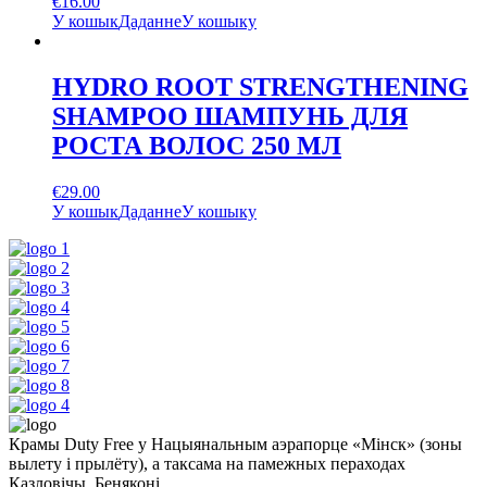
€
16.00
У кошык
Даданне
У кошыку
HYDRO ROOT STRENGTHENING
SHAMPOO ШАМПУНЬ ДЛЯ
РОСТА ВОЛОС 250 МЛ
€
29.00
У кошык
Даданне
У кошыку
Крамы Duty Free у Нацыянальным аэрапорце «Мінск» (зоны
вылету і прылёту), а таксама на памежных пераходах
Казловічы, Беняконі