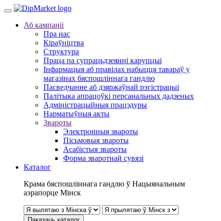
Аб кампаніі
Пра нас
Кіраўніцтва
Структура
Праца па супрацьдзеянні карупцыі
Інфармацыя аб правілах набыцця тавараў у
магазінах бяспошліннага гандлю
Пасведчанне аб дзяржаўнай рэгістрацыі
Палітыка апрацоўкі персанальных дадзеных
Адміністрацыйныя працэдуры
Нарматыўныя акты
Звароты
Электронныя звароты
Пісьмовыя звароты
Асабістыя звароты
Форма зваротнай сувязі
Каталог
Крама бяспошліннага гандлю ў Нацыянальным
аэрапорце Мінск
Паказаць каталог