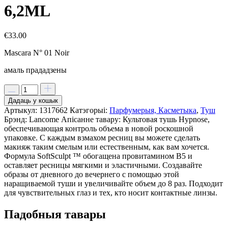
6,2ML
€
33.00
Mascara N° 01 Noir
амаль прададзены
Дадаць у кошык
Артыкул:
1317662
Катэгорыі:
Парфумерыя, Касметыка
,
Туш
Брэнд:
Lancome
Апісанне тавару:
Культовая тушь Hypnose,
обеспечивающая контроль объема в новой роскошной
упаковке. С каждым взмахом ресниц вы можете сделать
макияж таким смелым или естественным, как вам хочется.
Формула SoftSculpt ™ обогащена провитамином B5 и
оставляет ресницы мягкими и эластичными. Создавайте
образы от дневного до вечернего с помощью этой
наращиваемой туши и увеличивайте объем до 8 раз. Подходит
для чувствительных глаз и тех, кто носит контактные линзы.
Падобныя тавары