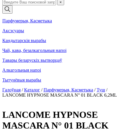
×
Парфумерыя, Касметыка
Аксэсуары
Кандытарскія вырабы
Чай, кава, безалкагольныя напоі
Тавары беларускіх вытворцаў
Алкагольныя напоі
Тытунёвыя вырабы
Галоўная
/
Каталог
/
Парфумерыя, Касметыка
/
Туш
/
LANCOME HYPNOSE MASCARA N° 01 BLACK 6,2ML
LANCOME HYPNOSE
MASCARA N° 01 BLACK