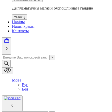
Дыпламатычны магазін бяспошліннага гандлю
Увайсці
Навіны
Нашы крамы
Кантакты
0
×
Мова
Рус
Бел
0